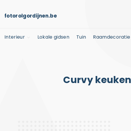
S
k
fotorolgordijnen.be
i
p
Interieur
Lokale gidsen
Tuin
Raamdecoratie
t
o
Kinderkamer
c
Horeca
o
n
Curvy keuken
t
e
n
t