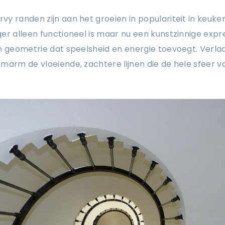
y randen zijn aan het groeien in populariteit in keuk
er alleen functioneel is maar nu een kunstzinnige expre
n geometrie dat speelsheid en energie toevoegt. Verlaa
marm de vloeiende, zachtere lijnen die de hele sfeer 