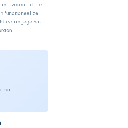
 omtoveren tot een
n functioneel; ze
ak is vormgegeven.
orden
.
rten.
p