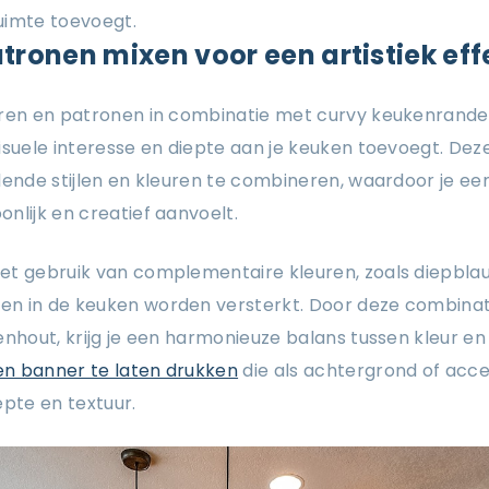
uimte toevoegt.
tronen mixen voor een artistiek eff
uren en patronen in combinatie met curvy keukenranden
visuele interesse en diepte aan je keuken toevoegt. De
lende stijlen en kleuren te combineren, waardoor je ee
nlijk en creatief aanvoelt.
et gebruik van complementaire kleuren, zoals diepblau
n in de keuken worden versterkt. Door deze combinati
enhout, krijg je een harmonieuze balans tussen kleur en 
en banner te laten drukken
die als achtergrond of acce
epte en textuur.