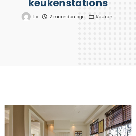
keukenstations
Liv
2 maanden ago
Keuken