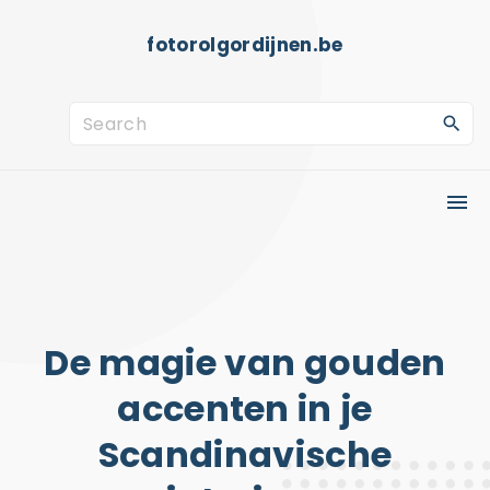
S
fotorolgordijnen.be
k
i
p
S
t
e
o
a
c
r
o
c
n
h
t
f
e
o
De magie van gouden
n
r
accenten in je
t
:
Scandinavische