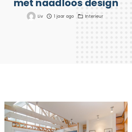
met naadloos design
Liv
1 jaar ago
Interieur