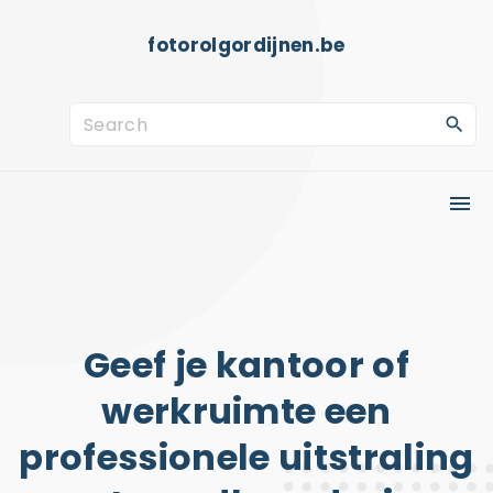
S
fotorolgordijnen.be
k
i
p
S
t
e
o
a
c
r
o
c
n
h
t
f
e
o
Geef je kantoor of
n
r
werkruimte een
t
:
professionele uitstraling