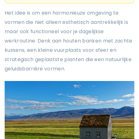
Het idee is om een harmonieuze omgeving te
vormen die niet alleen esthetisch aantrekkelijk is
maar ook functioneel voor je dagelijkse
werkroutine. Denk aan houten banken met zachte
kussens, een kleine vuurplaats voor sfeer en
strategisch geplaatste planten die een natuurlijke
geluidsbarrière vormen.