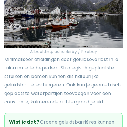
Afbeelding: adriankirby / Pixabay
Minimaliseer afleidingen door geluidsoverlast in je
tuinruimte te beperken. Strategisch geplaatste
struiken en bomen kunnen als natuurlijke
geluidsbarrières fungeren. Ook kun je geometrisch
geplaatste waterpartijen toevoegen voor een
constante, kalmerende achtergrondgeluid.
Wist je dat?
Groene geluidsbarrières kunnen