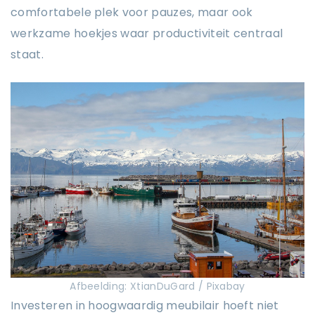
comfortabele plek voor pauzes, maar ook
werkzame hoekjes waar productiviteit centraal
staat.
Afbeelding: XtianDuGard / Pixabay
Investeren in hoogwaardig meubilair hoeft niet