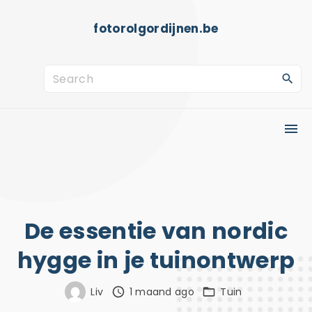
S
fotorolgordijnen.be
k
i
p
S
t
e
o
a
c
r
o
c
n
h
t
f
e
o
De essentie van nordic
n
r
hygge in je tuinontwerp
t
:
Liv
1 maand ago
Tuin