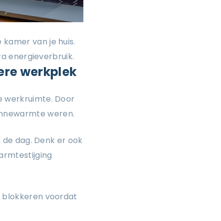
 kamer van je huis.
tra energieverbruik.
ere werkplek
je werkruimte. Door
zonnewarmte weren.
an de dag. Denk er ook
armtestijging
l blokkeren voordat