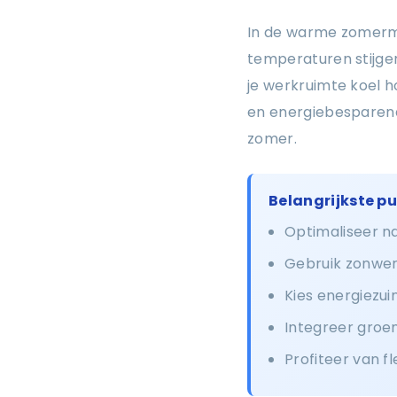
In de warme zomermaa
temperaturen stijge
je werkruimte koel ho
en energiebesparende
zomer.
Belangrijkste p
Optimaliseer na
Gebruik zonwer
Kies energiezui
Integreer groen
Profiteer van f