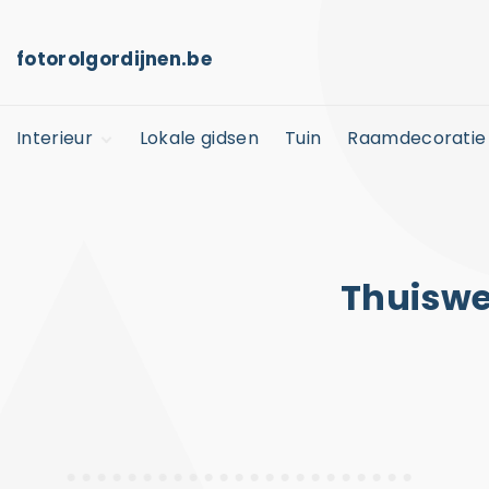
S
k
fotorolgordijnen.be
i
p
Interieur
Lokale gidsen
Tuin
Raamdecoratie
t
o
Kinderkamer
c
Horeca
o
n
Thuiswe
t
e
n
t