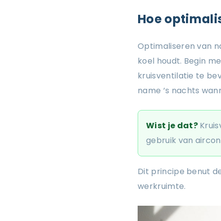
Hoe optimalis
Optimaliseren van na
koel houdt. Begin m
kruisventilatie te b
name ’s nachts wanne
Wist je dat?
Kruis
gebruik van aircond
Dit principe benut d
werkruimte.