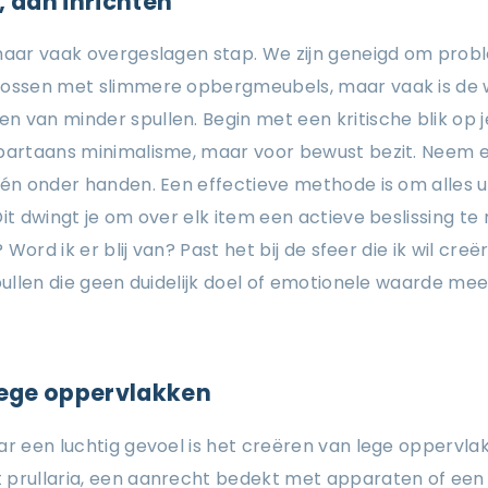
, dan inrichten
 maar vaak overgeslagen stap. We zijn geneigd om pro
lossen met slimmere opbergmeubels, maar vaak is de w
 van minder spullen. Begin met een kritische blik op je 
partaans minimalisme, maar voor bewust bezit. Neem el
één onder handen. Een effectieve methode is om alles u
Dit dwingt je om over elk item een actieve beslissing te
? Word ik er blij van? Past het bij de sfeer die ik wil cre
Spullen die geen duidelijk doel of emotionele waarde m
lege oppervlakken
ar een luchtig gevoel is het creëren van lege oppervla
 prullaria, een aanrecht bedekt met apparaten of een 