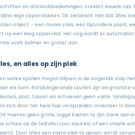
dschriften en afstandsbedieningen, creëert visuele ruis
bijna lege oppervlakken. Dit betekent niet dat alles ste
kozen object – een mooie vaas, een bijzondere plant, ee
act op een leeg oppervlak. Het oog wordt er automatis
imte voelt kalmer en groter aan.
les, en alles op zijn plek
en welke spullen mogen blijven, is de volgende stap he
aan elk item. Rondslingerende spullen zijn de grootste 
sleutels, post, tassen en schoenen geen vaste ‘landings
ze zich door het hele huis verspreiden. Investeer in do
Dit hoeven geen grote, logge kasten te zijn. Denk aan
ie schaal op de haltafel voor sleutels, of een smalle s
neemt. Door alles een vaste plek te geven, wordt opru