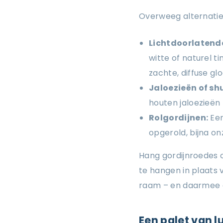
Overweeg alternatiev
Lichtdoorlatende
witte of naturel t
zachte, diffuse gl
Jaloezieën of shu
houten jaloezieën r
Rolgordijnen:
Een
opgerold, bijna on
Hang gordijnroedes 
te hangen in plaats v
raam – en daarmee 
Een palet van l