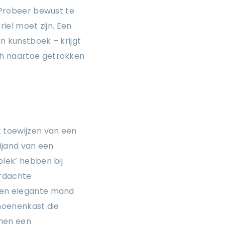
. Probeer bewust te
riel moet zijn. Een
n kunstboek – krijgt
ch naartoe getrokken
t toewijzen van een
vijand van een
plek’ hebben bij
ordachte
 een elegante mand
choenenkast die
imen een