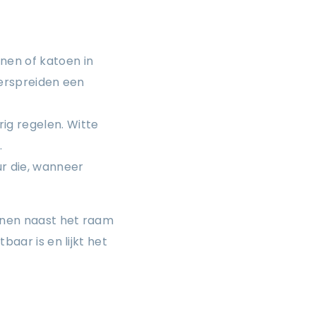
nnen of katoen in
 verspreiden een
ig regelen. Witte
.
ur die, wanneer
jnen naast het raam
baar is en lijkt het