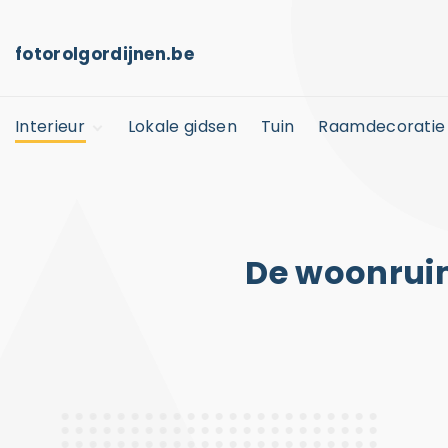
S
k
fotorolgordijnen.be
i
p
Interieur
Lokale gidsen
Tuin
Raamdecoratie
t
o
Kinderkamer
c
Horeca
o
n
De woonruim
t
e
n
t