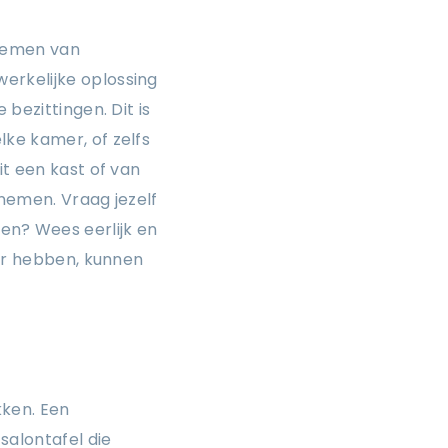
blemen van
erkelijke oplossing
bezittingen. Dit is
ke kamer, of zelfs
it een kast of van
 nemen. Vraag jezelf
ëren? Wees eerlijk en
eer hebben, kunnen
kken. Een
salontafel die