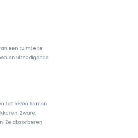
van een ruimte te
pen en uitnodigende
uren tot leven komen
okkeren. Zware,
jn. Ze absorberen