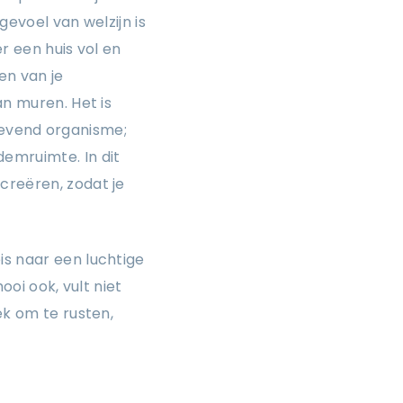
gevoel van welzijn is
er een huis vol en
en van je
an muren. Het is
n levend organisme;
emruimte. In dit
creëren, zodat je
.
is naar een luchtige
ooi ook, vult niet
ek om te rusten,