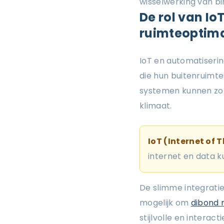
wisselwerking van bi
De rol van Io
ruimteoptima
IoT en automatiserin
die hun buitenruimte
systemen kunnen zon
klimaat.
IoT (Internet of 
internet en data k
De slimme integratie 
mogelijk om
dibond 
stijlvolle en interac