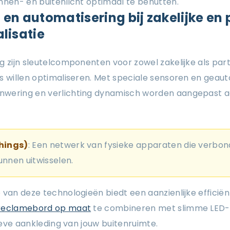
nnen- en buitenlicht optimaal te benutten.
T en automatisering bij zakelijke en 
lisatie
g zijn sleutelcomponenten voor zowel zakelijke als part
s willen optimaliseren. Met speciale sensoren en geau
wering en verlichting dynamisch worden aangepast aa
Things)
: Een netwerk van fysieke apparaten die verbon
unnen uitwisselen.
van deze technologieën biedt een aanzienlijke efficiënt
reclamebord op maat
te combineren met slimme LED-v
tieve aankleding van jouw buitenruimte.