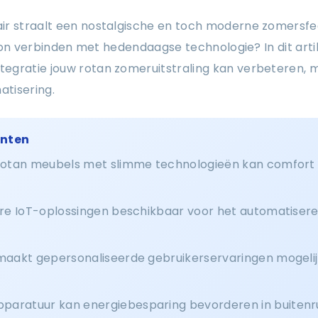
ir straalt een nostalgische en toch moderne zomersfee
jl kon verbinden met hedendaagse technologie? In dit ar
egratie jouw rotan zomeruitstraling kan verbeteren, m
tisering.
unten
 rotan meubels met slimme technologieën kan comfort e
bare IoT-oplossingen beschikbaar voor het automatiser
 maakt gepersonaliseerde gebruikerservaringen mogeli
aratuur kan energiebesparing bevorderen in buitenr