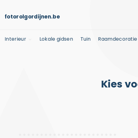
S
k
fotorolgordijnen.be
i
p
Interieur
Lokale gidsen
Tuin
Raamdecoratie
t
o
Kinderkamer
c
Horeca
o
n
Kies v
t
e
n
t