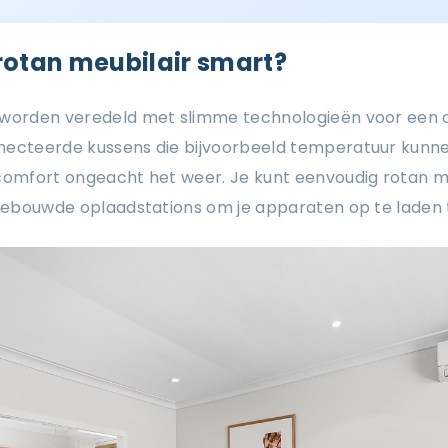
rotan meubilair smart?
n worden veredeld met slimme technologieën voor ee
necteerde kussens die bijvoorbeeld temperatuur kunnen
 comfort ongeacht het weer. Je kunt eenvoudig rotan m
ngebouwde oplaadstations om je apparaten op te laden t