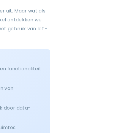
r uit. Maar wat als
tikel ontdekken we
et gebruik van IoT-
n functionaliteit
en van
jk door data-
uimtes.