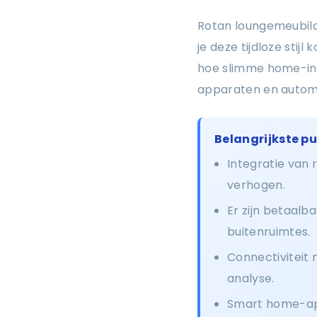
Rotan loungemeubila
je deze tijdloze sti
hoe slimme home-int
apparaten en automa
Belangrijkste p
Integratie van
verhogen.
Er zijn betaal
buitenruimtes.
Connectiviteit
analyse.
Smart home-app