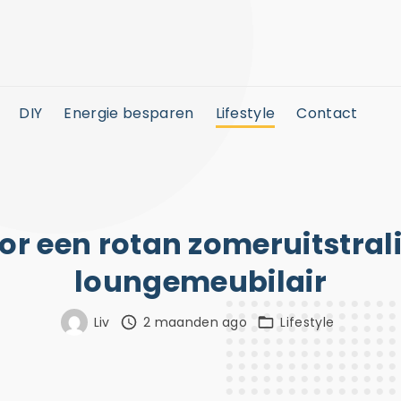
DIY
Energie besparen
Lifestyle
Contact
oor een rotan zomeruitstral
loungemeubilair
Liv
2 maanden ago
Lifestyle