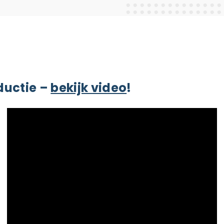
ductie –
bekijk video
!