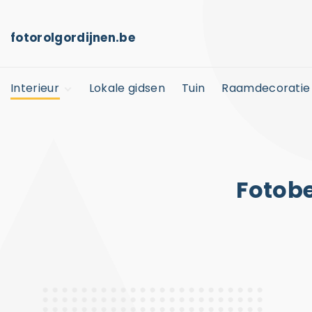
S
k
fotorolgordijnen.be
i
p
Interieur
Lokale gidsen
Tuin
Raamdecoratie
t
o
Kinderkamer
c
Horeca
o
n
Fotobe
t
e
n
t