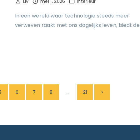
Liv
mei 1, 2026
Interieur
In een wereld waar technologie steeds meer
verweven raakt met ons dagelijks leven, biedt d
…
N
5
6
7
8
21
e
x
t