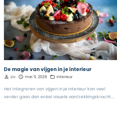
De magie van vijgen in je interieur
Liv
mei 11, 2026
Interieur
Het integreren van vijgen in je interieur kan veel
verder gaan dan enkel visuele aantrekkingskracht.…