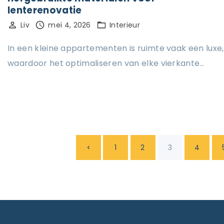
lenterenovatie
Liv
mei 4, 2026
Interieur
In een kleine appartementen is ruimte vaak een luxe,
waardoor het optimaliseren van elke vierkante…
B
P
1
2
3
4
e
r
r
i
e
c
h
v