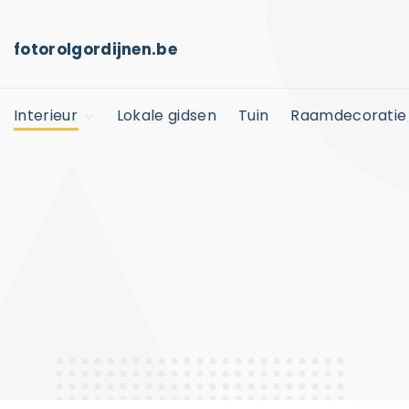
S
k
fotorolgordijnen.be
i
p
Interieur
Lokale gidsen
Tuin
Raamdecoratie
t
o
Kinderkamer
c
Horeca
o
n
t
e
n
t